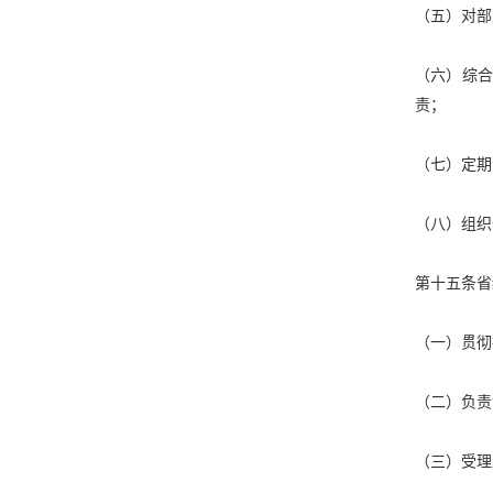
（五）对部
（六）综
责；
（七）定期
（八）组织
第十五条省
（一）贯彻
（二）负责
（三）受理