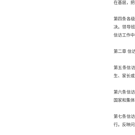
在基层，把
第四条各
决。领导
信访工作中
第二章
信
第五条信
生、家长或
第六条信
国家和集体
第七条信
行。反映问