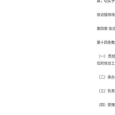
算，切实予
信访接待场
第四章
信
第十四条教
（一）贯
位的信访工
（二）承办
（三）负责
（四）受理