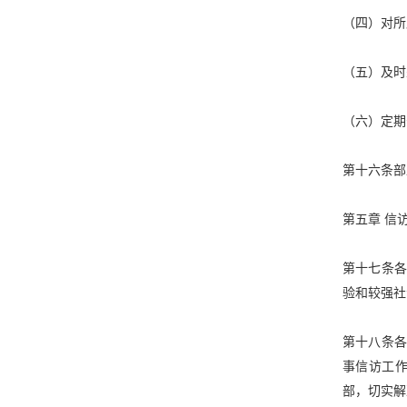
（四）对所
（五）及时
（六）定期
第十六条部
第五章
信
第十七条
验和较强社
第十八条
事信访工
部，切实解