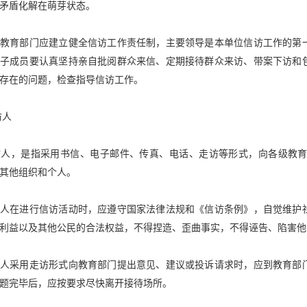
矛盾化解在萌芽状态。
级教育部门应建立健全信访工作责任制，主要领导是本单位信访工作的第
班子成员要认真坚持亲自批阅群众来信、定期接待群众来访、带案下访和
存在的问题，检查指导信访工作。
访人
访人，是指采用书信、电子邮件、传真、电话、走访等形式，向各级教
其他组织和个人。
访人在进行信访活动时，应遵守国家法律法规和《信访条例》，自觉维护
利益以及其他公民的合法权益，不得捏造、歪曲事实，不得诬告、陷害他
访人采用走访形式向教育部门提出意见、建议或投诉请求时，应到教育部
题完毕后，应按要求尽快离开接待场所。